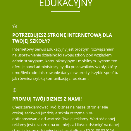
EDUKACYJNY
POTRZEBUJESZ STRONĘ INTERNETOWĄ DLA
TWOJEJ SZKOŁY?
Internetowy Serwis Edukacyjny jest prostym rozwiązaniem
na usprawnienie działalności Twojej szkoły pod względem
administracyjnym, komunikacyjnym i mobilnym. System ten
oferuje panel administracyjny dla pracowników szkoły, który
umożliwia administrowanie danych w prosty i szybki sposób,
jak również szybką komunikację z rodzicami.
PROMUJ TWÓJ BIZNES Z NAMI!
Chesz zareklamować Twój biznes na naszej stronie? Nie
czekaj, zadzwoń już dziś, a szkoła otrzyma 50%
dofinansowania od wartości Twojej reklamy. Wartość danej
reklamy jest uzależniona od miejsca i ilości odsłonięć na danej
stronie. Jedno odsłonięcie jest w okolicach $0.01-$0.02 (CPV -