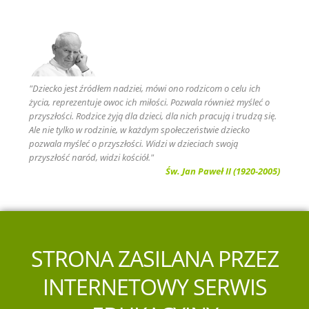
"Dziecko jest źródłem nadziei, mówi ono rodzicom o celu ich
życia, reprezentuje owoc ich miłości. Pozwala również myśleć o
przyszłości. Rodzice żyją dla dzieci, dla nich pracują i trudzą się.
Ale nie tylko w rodzinie, w każdym społeczeństwie dziecko
pozwala myśleć o przyszłości. Widzi w dzieciach swoją
przyszłość naród, widzi kościół."
Św. Jan Paweł II (1920-2005)
STRONA ZASILANA PRZEZ
INTERNETOWY SERWIS