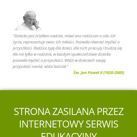
"Dziecko jest źródłem nadziei, mówi ono rodzicom o celu ich
życia, reprezentuje owoc ich miłości. Pozwala również myśleć o
przyszłości. Rodzice żyją dla dzieci, dla nich pracują i trudzą się.
Ale nie tylko w rodzinie, w każdym społeczeństwie dziecko
pozwala myśleć o przyszłości. Widzi w dzieciach swoją
przyszłość naród, widzi kościół."
Św. Jan Paweł II (1920-2005)
STRONA ZASILANA PRZEZ
INTERNETOWY SERWIS
EDUKACYJNY